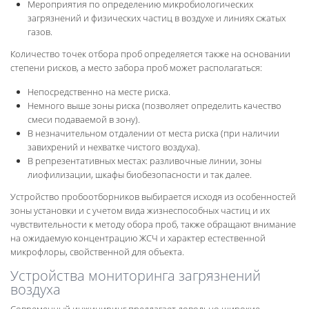
Мероприятия по определению микробиологических
загрязнений и физических частиц в воздухе и линиях сжатых
газов.
Количество точек отбора проб определяется также на основании
степени рисков, а место забора проб может располагаться:
Непосредственно на месте риска.
Немного выше зоны риска (позволяет определить качество
смеси подаваемой в зону).
В незначительном отдалении от места риска (при наличии
завихрений и нехватке чистого воздуха).
В репрезентативных местах: разливочные линии, зоны
лиофилизации, шкафы биобезопасности и так далее.
Устройство пробоотборников выбирается исходя из особенностей
зоны установки и с учетом вида жизнеспособных частиц и их
чувствительности к методу обора проб, также обращают внимание
на ожидаемую концентрацию ЖСЧ и характер естественной
микрофлоры, свойственной для объекта.
Устройства мониторинга загрязнений
воздуха
Современный инжиниринг предлагает довольно широкие